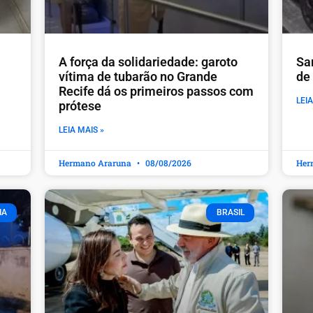
A força da solidariedade: garoto
Sa
vítima de tubarão no Grande
de
Recife dá os primeiros passos com
LEIA
prótese
LEIA MAIS »
Hermano Araruna
08/08/2026
Her
IA
BRASIL