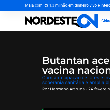
Mala com R$ 1,3 milhão em dinheiro vivo é inte
A força da solidariedade: garoto vítima de tuba
Sanfoneiro Waldonys escapa ileso de forte acide
Esquema de agiotagem e extorsão no norte da B
Cida
Butantan ace
vacina nacio
​Com antecipação de lotes e inv
soberania sanitária e amplia 
Por
Hermano Araruna
-
24 feverei