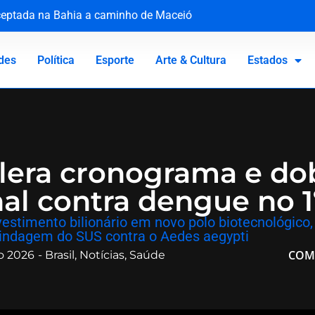
rceptada na Bahia a caminho de Maceió
rão no Grande Recife dá os primeiros passos com prótese
nte em Fortaleza
ahia movimentou R$ 10 milhões e usava até conta de adolesce
des
Política
Esporte
Arte & Cultura
Estados
lera cronograma e dob
nal contra dengue no 
estimento bilionário em novo polo biotecnológico, 
blindagem do SUS contra o Aedes aegypti
COM
ro 2026
-
Brasil
,
Notícias
,
Saúde