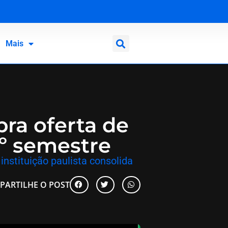
nte
Mais
ra oferta de
1º semestre
instituição paulista consolida
PARTILHE O POST