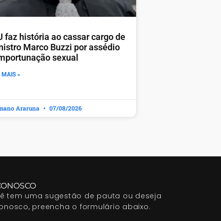
 faz história ao cassar cargo de
nistro Marco Buzzi por assédio
importunação sexual
 MAIS »
mano Araruna
07/08/2026
CONOSCO
cê tem uma sugestão de pauta ou deseja
conosco, preencha o formulário abaixo.