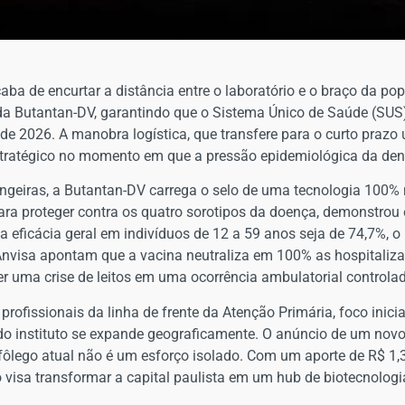
caba de encurtar a distância entre o laboratório e o braço da po
da Butantan-DV, garantindo que o Sistema Único de Saúde (SUS)
de 2026. A manobra logística, que transfere para o curto prazo
stratégico no momento em que a pressão epidemiológica da den
angeiras, a Butantan-DV carrega o selo de uma tecnologia 100% 
para proteger contra os quatro sorotipos da doença, demonstro
 eficácia geral em indivíduos de 12 a 59 anos seja de 74,7%, o
a Anvisa apontam que a vacina neutraliza em 100% as hospitali
r uma crise de leitos em uma ocorrência ambulatorial controla
rofissionais da linha de frente da Atenção Primária, foco inic
 do instituto se expande geograficamente. O anúncio de um novo
 fôlego atual não é um esforço isolado. Com um aporte de R$ 1,
to visa transformar a capital paulista em um hub de biotecnologi