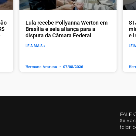
são
Lula recebe Pollyanna Werton em
STJ
R$
Brasília e sela aliança para a
mi
e
disputa da Câmara Federal
e 
LEIA MAIS »
LEIA
Hermano Araruna
07/08/2026
Her
FALE 
Se vo
falar 