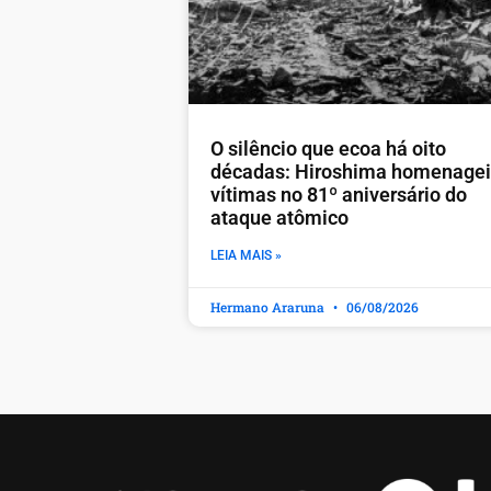
O silêncio que ecoa há oito
décadas: Hiroshima homenage
vítimas no 81º aniversário do
ataque atômico
LEIA MAIS »
Hermano Araruna
06/08/2026