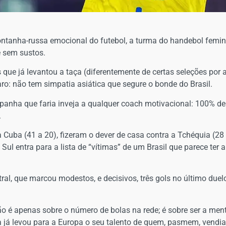
montanha-russa emocional do futebol, a turma do handebol femi
 e sem sustos.
s que já levantou a taça (diferentemente de certas seleções por 
ro: não tem simpatia asiática que segure o bonde do Brasil.
panha que faria inveja a qualquer coach motivacional: 100% de 
.
Cuba (41 a 20), fizeram o dever de casa contra a Tchéquia (2
o Sul entra para a lista de “vítimas” de um Brasil que parece ter
tral, que marcou modestos, e decisivos, três gols no último due
 é apenas sobre o número de bolas na rede; é sobre ser a men
a já levou para a Europa o seu talento de quem, pasmem, vendia 