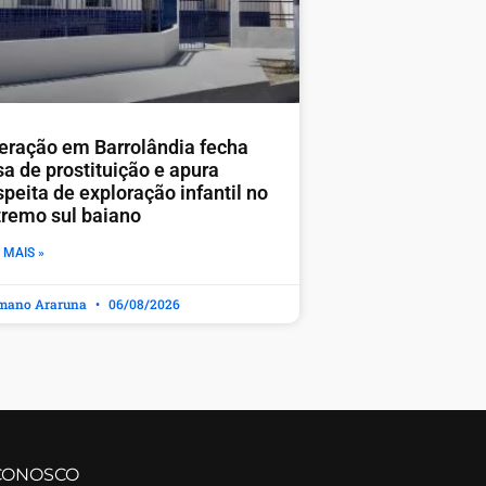
eração em Barrolândia fecha
sa de prostituição e apura
peita de exploração infantil no
tremo sul baiano
 MAIS »
mano Araruna
06/08/2026
CONOSCO