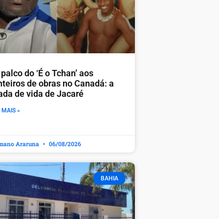
palco do ‘É o Tchan’ aos
nteiros de obras no Canadá: a
rada de vida de Jacaré
 MAIS »
mano Araruna
06/08/2026
BAHIA