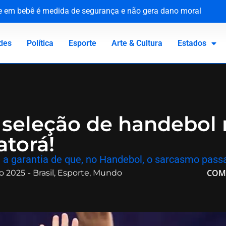
ue em bebê é medida de segurança e não gera dano moral
tária e reforça compromisso com a defesa da saúde pública
o Canadá: a virada de vida de Jacaré
 homenageia vítimas no 81º aniversário do ataque atômico
des
Política
Esporte
Arte & Cultura
Estados
 a seleção de handebol 
atorá!
 é a garantia de que, no Handebol, o sarcasmo passa
COM
o 2025
-
Brasil
,
Esporte
,
Mundo