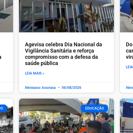
Agevisa celebra Dia Nacional da
Do 
Vigilância Sanitária e reforça
ca
a
compromisso com a defesa da
vi
saúde pública
LEIA
LEIA MAIS »
Hermano Araruna
06/08/2026
Her
DO
EDUCAÇÃO