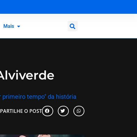
Mais
Alviverde
 primeiro tempo" da história
PARTILHE O POST