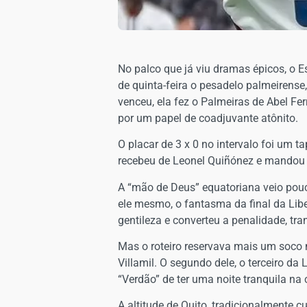
No palco que já viu dramas épicos, o 
de quinta-feira o pesadelo palmeirense
venceu, ela fez o Palmeiras de Abel Fe
por um papel de coadjuvante atônito.
O placar de 3 x 0 no intervalo foi um t
recebeu de Leonel Quiñónez e mandou a 
A “mão de Deus” equatoriana veio pouco
ele mesmo, o fantasma da final da Lib
gentileza e converteu a penalidade, t
Mas o roteiro reservava mais um soco
Villamil. O segundo dele, o terceiro d
“Verdão” de ter uma noite tranquila na 
A altitude de Quito, tradicionalmente 