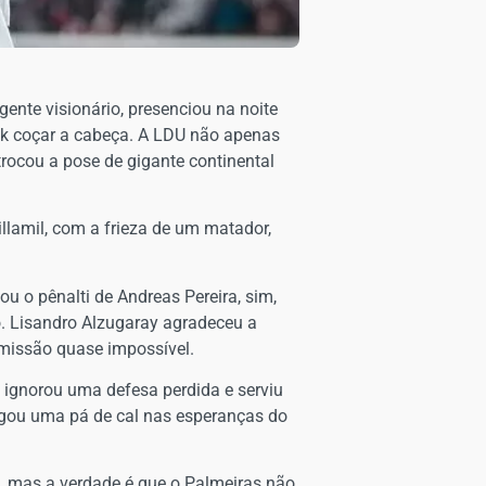
ente visionário, presenciou na noite
ock coçar a cabeça. A LDU não apenas
rocou a pose de gigante continental
illamil, com a frieza de um matador,
u o pênalti de Andreas Pereira, sim,
o. Lisandro Alzugaray agradeceu a
 missão quase impossível.
ignorou uma defesa perdida e serviu
jogou uma pá de cal nas esperanças do
o, mas a verdade é que o Palmeiras não