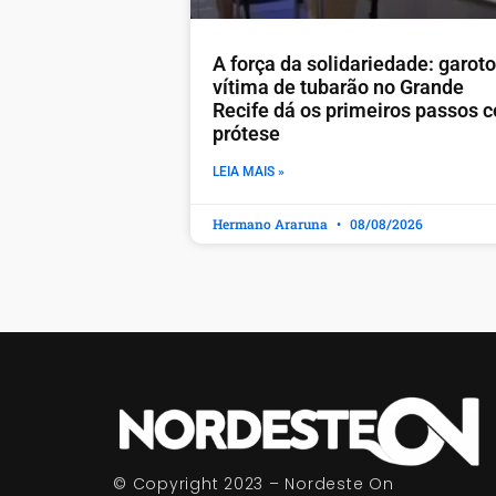
A força da solidariedade: garoto
vítima de tubarão no Grande
Recife dá os primeiros passos 
prótese
LEIA MAIS »
Hermano Araruna
08/08/2026
© Copyright 2023 – Nordeste On