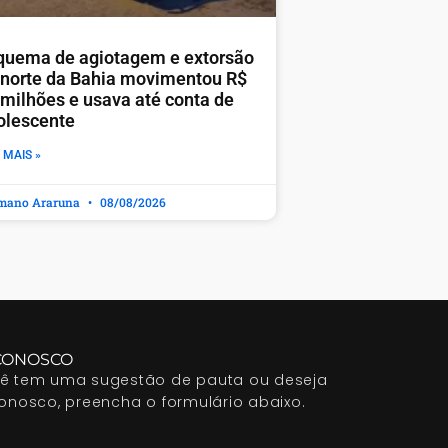
quema de agiotagem e extorsão
 norte da Bahia movimentou R$
 milhões e usava até conta de
olescente
 MAIS »
mano Araruna
08/08/2026
CONOSCO
cê tem uma sugestão de pauta ou deseja
conosco, preencha o formulário abaixo.