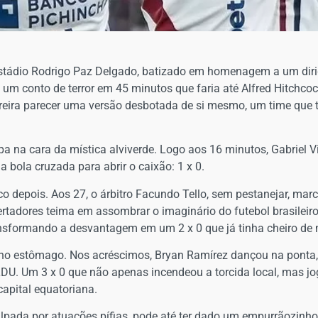
Estádio Rodrigo Paz Delgado, batizado em homenagem a um dirig
, um conto de terror em 45 minutos que faria até Alfred Hitchc
rreira parecer uma versão desbotada de si mesmo, um time que t
apa na cara da mística alviverde. Logo aos 16 minutos, Gabriel V
bola cruzada para abrir o caixão: 1 x 0.
 depois. Aos 27, o árbitro Facundo Tello, sem pestanejar, marco
ertadores teima em assombrar o imaginário do futebol brasileir
ransformando a desvantagem em um 2 x 0 que já tinha cheiro de
 no estômago. Nos acréscimos, Bryan Ramírez dançou na ponta, 
a LDU. Um 3 x 0 que não apenas incendeou a torcida local, mas 
capital equatoriana.
culpada por atuações pífias, pode até ter dado um empurrãozinh