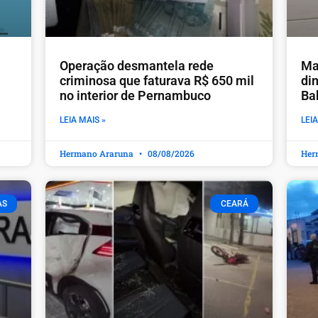
Operação desmantela rede
Ma
criminosa que faturava R$ 650 mil
din
no interior de Pernambuco
Ba
LEIA MAIS »
LEIA
Hermano Araruna
08/08/2026
Her
AS
CEARÁ