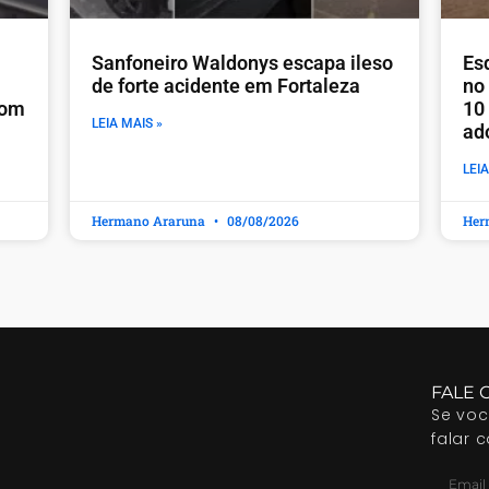
Sanfoneiro Waldonys escapa ileso
Es
de forte acidente em Fortaleza
no
com
10
LEIA MAIS »
ad
LEIA
Hermano Araruna
08/08/2026
Her
FALE 
Se vo
falar 