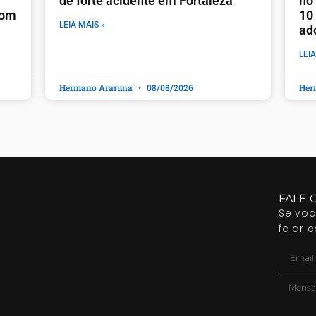
de forte acidente em Fortaleza
no
com
10
LEIA MAIS »
ad
LEIA
Hermano Araruna
08/08/2026
Her
FALE 
Se vo
falar 