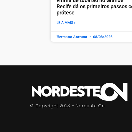
vítima de tubarão no Grande
Recife dá os primeiros passos 
prótese
LEIA MAIS »
Hermano Araruna
08/08/2026
© Copyright 2023 – Nordeste On