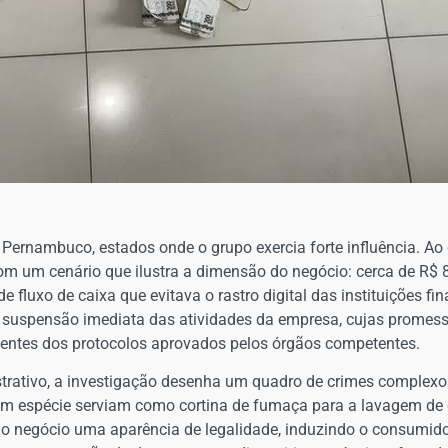
e Pernambuco, estados onde o grupo exercia forte influência. A
m um cenário que ilustra a dimensão do negócio: cerca de R$ 8
fluxo de caixa que evitava o rastro digital das instituições fi
a suspensão imediata das atividades da empresa, cujas promes
rgentes dos protocolos aprovados pelos órgãos competentes.
rativo, a investigação desenha um quadro de crimes complexos
m espécie serviam como cortina de fumaça para a lavagem de di
ao negócio uma aparência de legalidade, induzindo o consumidor