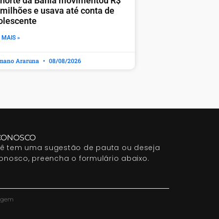
 norte da Bahia movimentou R$
 milhões e usava até conta de
olescente
 MAIS »
mano Araruna
08/08/2026
CONOSCO
cê tem uma sugestão de pauta ou deseja
conosco, preencha o formulário abaixo.