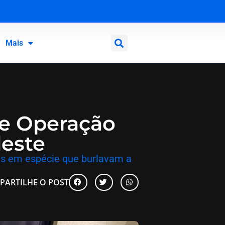
Mais
pe Operação
deste
ias em espécie que burlavam a
PARTILHE O POST