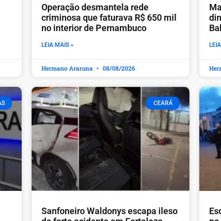
Operação desmantela rede
Ma
criminosa que faturava R$ 650 mil
din
no interior de Pernambuco
Ba
LEIA MAIS »
LEIA
Hermano Araruna
08/08/2026
Her
AS
CEARÁ
Sanfoneiro Waldonys escapa ileso
Es