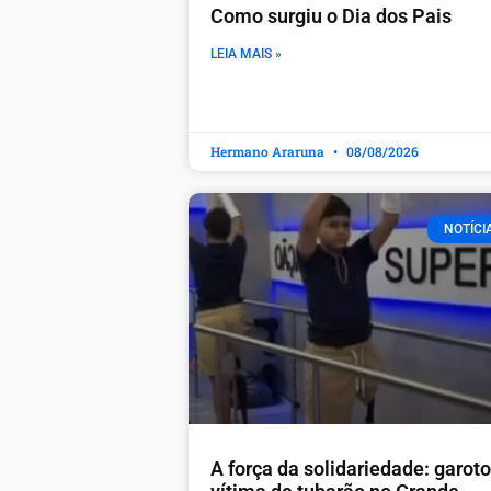
Como surgiu o Dia dos Pais
LEIA MAIS »
Hermano Araruna
08/08/2026
NOTÍCI
A força da solidariedade: garoto