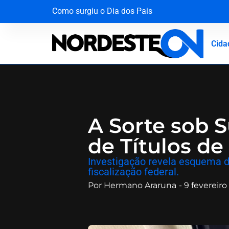
Como surgiu o Dia dos Pais
Operação desmantela rede criminosa que faturav
Mala com R$ 1,3 milhão em dinheiro vivo é inte
A força da solidariedade: garoto vítima de tuba
Cida
A Sorte sob 
de Títulos de
​Investigação revela esquema 
fiscalização federal.
Por
Hermano Araruna
-
9 fevereiro