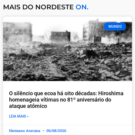
MAIS DO NORDESTE
ON.
MUNDO
O silêncio que ecoa há oito décadas: Hiroshima
homenageia vítimas no 81º aniversário do
ataque atômico
LEIA MAIS »
Hermano Araruna
06/08/2026