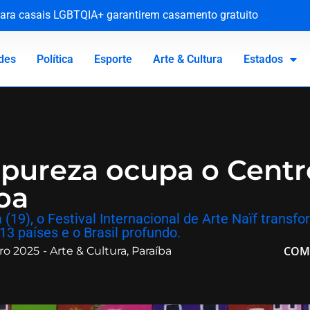
l para casais LGBTQIA+ garantirem casamento gratuito
obras e explicações sobre colapso em pontes da BR-101
nverno das Serras
tivo de penitenciária de Nísia Floresta
des
Política
Esporte
Arte & Cultura
Estados
a pureza ocupa o Centr
oa
a (19), o Festival Internacional de Arte Naïf tran
13 países e o Brasil profundo.
COM
ro 2025
-
Arte & Cultura
,
Paraíba