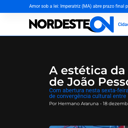
Amor sob a lei: Imperatriz (MA) abre prazo fina
MPF dá 10 dias para Dnit apresentar prazos de 
Dona Inês traz Geraldo Azevedo no Festival de I
Cerco na Caatinga: Policiais capturam quarto fugi
Cida
​A estética d
de João Pess
​Com abertura nesta sexta-feir
de convergência cultural entre 
Por
Hermano Araruna
-
18 dezemb