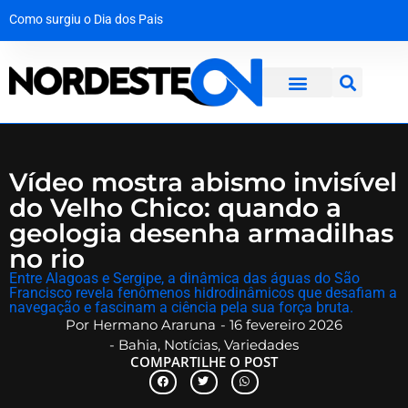
Como surgiu o Dia dos Pais
A força da solidariedade: garoto vítima de tubarão no Grande Recife dá os primeiros passos com prótese
Mala com R$ 1,3 milhão em dinheiro vivo é interceptada na Bahia a caminho de Maceió
Operação desmantela rede criminosa que faturava R$ 650 mil no interior de Pernambuco
Vídeo mostra abismo invisível
do Velho Chico: quando a
geologia desenha armadilhas
no rio
​Entre Alagoas e Sergipe, a dinâmica das águas do São
Francisco revela fenômenos hidrodinâmicos que desafiam a
navegação e fascinam a ciência pela sua força bruta.
Por
Hermano Araruna
-
16 fevereiro 2026
-
Bahia
,
Notícias
,
Variedades
COMPARTILHE O POST