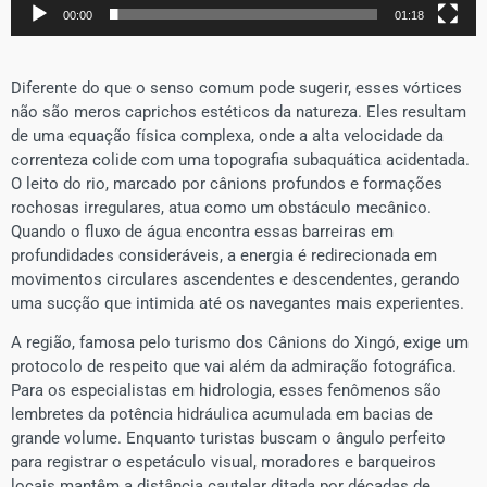
00:00
01:18
Diferente do que o senso comum pode sugerir, esses vórtices
não são meros caprichos estéticos da natureza. Eles resultam
de uma equação física complexa, onde a alta velocidade da
correnteza colide com uma topografia subaquática acidentada.
O leito do rio, marcado por cânions profundos e formações
rochosas irregulares, atua como um obstáculo mecânico.
Quando o fluxo de água encontra essas barreiras em
profundidades consideráveis, a energia é redirecionada em
movimentos circulares ascendentes e descendentes, gerando
uma sucção que intimida até os navegantes mais experientes.
​A região, famosa pelo turismo dos Cânions do Xingó, exige um
protocolo de respeito que vai além da admiração fotográfica.
Para os especialistas em hidrologia, esses fenômenos são
lembretes da potência hidráulica acumulada em bacias de
grande volume. Enquanto turistas buscam o ângulo perfeito
para registrar o espetáculo visual, moradores e barqueiros
locais mantêm a distância cautelar ditada por décadas de