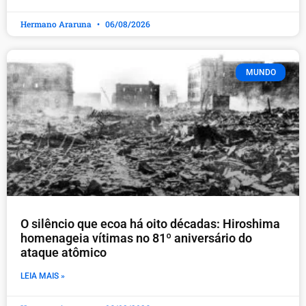
Hermano Araruna
06/08/2026
MUNDO
O silêncio que ecoa há oito décadas: Hiroshima
homenageia vítimas no 81º aniversário do
ataque atômico
LEIA MAIS »