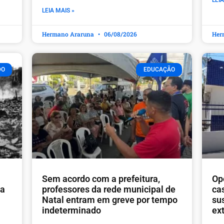
LEIA
LEIA MAIS »
Hermano Araruna
06/08/2026
Her
DO
EDUCAÇÃO
​Sem acordo com a prefeitura,
Op
ia
professores da rede municipal de
ca
Natal entram em greve por tempo
sus
indeterminado
ex