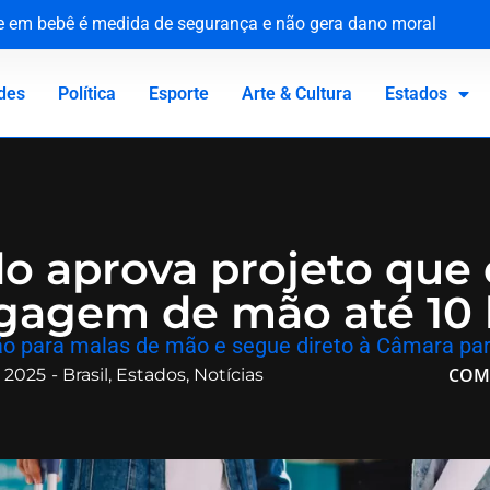
ue em bebê é medida de segurança e não gera dano moral
tária e reforça compromisso com a defesa da saúde pública
o Canadá: a virada de vida de Jacaré
 homenageia vítimas no 81º aniversário do ataque atômico
des
Política
Esporte
Arte & Cultura
Estados
o aprova projeto que 
agagem de mão até 10
o para malas de mão e segue direto à Câmara par
COM
 2025
-
Brasil
,
Estados
,
Notícias