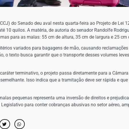
(CCJ) do Senado deu aval nesta quarta-feira ao Projeto de Lei 
é 10 quilos. A matéria, de autoria do senador Randolfe Rodrigu
as para as malas: 55 cm de altura, 35 cm de largura e 25 cm 
itérios variados para bagagens de mão, causando reclamações 
, o texto busca garantir que o transporte desses volumes leves 
ráter terminativo, o projeto passa diretamente para a Câmara
semelhante. Isso indica que a tramitação deve ser rápida e qu
 malas pequenas representa uma inversão de direitos e prejudica
do Legislativo para conter cobranças abusivas no setor aéreo, am