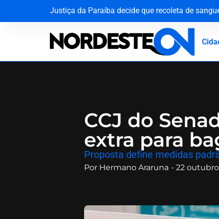
Justiça da Paraíba decide que recoleta de sang
Agevisa celebra Dia Nacional da Vigilância Sani
Do palco do ‘É o Tchan’ aos canteiros de obras n
O silêncio que ecoa há oito décadas: Hiroshima
Cida
CCJ do Senad
extra para b
Proposta define medidas padrã
Por
Hermano Araruna
-
22 outubro