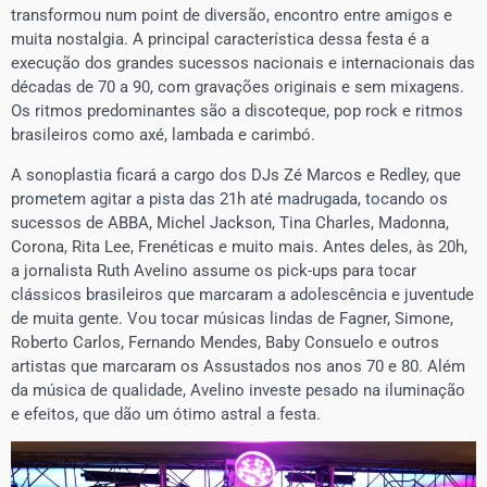
transformou num point de diversão, encontro entre amigos e
muita nostalgia. A principal característica dessa festa é a
execução dos grandes sucessos nacionais e internacionais das
décadas de 70 a 90, com gravações originais e sem mixagens.
Os ritmos predominantes são a discoteque, pop rock e ritmos
brasileiros como axé, lambada e carimbó.
A sonoplastia ficará a cargo dos DJs Zé Marcos e Redley, que
prometem agitar a pista das 21h até madrugada, tocando os
sucessos de ABBA, Michel Jackson, Tina Charles, Madonna,
Corona, Rita Lee, Frenéticas e muito mais. Antes deles, às 20h,
a jornalista Ruth Avelino assume os pick-ups para tocar
clássicos brasileiros que marcaram a adolescência e juventude
de muita gente. Vou tocar músicas lindas de Fagner, Simone,
Roberto Carlos, Fernando Mendes, Baby Consuelo e outros
artistas que marcaram os Assustados nos anos 70 e 80. Além
da música de qualidade, Avelino investe pesado na iluminação
e efeitos, que dão um ótimo astral a festa.