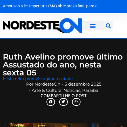
Amor sob a lei: Imperatriz (MA) abre prazo final para casais LGBTQIA+ garantirem casamento gratuito
MPF dá 10 dias para Dnit apresentar prazos de obras e explicações sobre colapso em pontes da BR-101
Cerco na Caatinga: Policiais capturam quarto fugitivo de penitenciária de Nísia Floresta
Dona Inês traz Geraldo Azevedo no Festival de Inverno das Serras
Ruth Avelino promove último
Assustado do ano, nesta
sexta 05
Festa retrô promete agitar a cidade
Por
NordesteOn
-
3 dezembro 2025
-
Arte & Cultura
,
Notícias
,
Paraíba
COMPARTILHE O POST