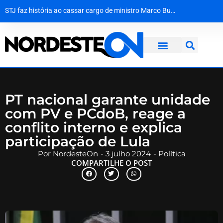
STJ faz história ao cassar cargo de ministro Marco Buzzi por assédio e importunação sexual
Agevisa celebra Dia Nacional da Vigilância Sanitária e reforça compromisso com a defesa da saúde pública
Quando a escola se recusa a ver: a falha de acolhimento diante do abuso escolar
Justiça da Paraíba decide que recoleta de sangue em bebê é medida de segurança e não gera dano moral
PT nacional garante unidade
com PV e PCdoB, reage a
conflito interno e explica
participação de Lula
Por
NordesteOn
-
3 julho 2024
-
Política
COMPARTILHE O POST