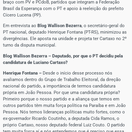
braço com PV e PCdoB, partidos que integram a Federação
Brasil da Esperança com o PT e apoio à reeleição do prefeito
Cícero Lucena (PP).
Em entrevista ao
Blog Wallison Bezerra
, o secretário-geral do
PT nacional, deputado Henrique Fontana (PT-RS), minimizou as
divergências. Ele aposta na unidade e projeta ter Cartaxo no 2º
turno da disputa municipal.
Blog Wallison Bezerra – Deputado, por que o PT decidiu pela
candidatura de Luciano Cartaxo?
Henrique Fontana –
Desde o início desse processo nós
avaliamos dentro do Grupo de Trabalho Eleitoral, da direção
nacional do partido, a importância de termos candidatura
própria em João Pessoa. Por que uma candidatura própria?
Primeiro porque o nosso partido e a aliança que temos em
outros partidos têm muita força política na Paraíba e em João
Pessoa. Nós temos lideranças políticas muito fortes, como o
ex-governador Ricardo Coutinho, a deputada Cida Ramos, o
próprio Cartaxo, nosso deputado federal Luiz Couto. O partido
tem muita força aí e nós entendemos que é preciso que essa