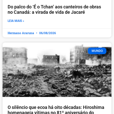
Do palco do ‘É o Tchan’ aos canteiros de obras
no Canadá: a virada de vida de Jacaré
LEIA MAIS »
Hermano Araruna
06/08/2026
MUNDO
O silêncio que ecoa há oito décadas: Hiroshima
homenageia vítimas no 81º aniversário do