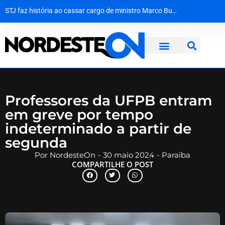
STJ faz história ao cassar cargo de ministro Marco Buzzi por assédio e importunação sexual
Agevisa celebra Dia Nacional da Vigilância Sanitária e reforça compromisso com a defesa da saúde pública
Quando a escola se recusa a ver: a falha de acolhimento diante do abuso escolar
Justiça da Paraíba decide que recoleta de sangue em bebê é medida de segurança e não gera dano moral
Professores da UFPB entram
em greve por tempo
indeterminado a partir de
segunda
Por
NordesteOn
-
30 maio 2024
-
Paraíba
COMPARTILHE O POST