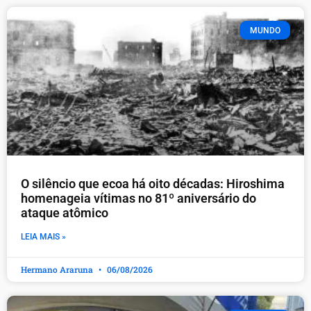
MUNDO
O silêncio que ecoa há oito décadas: Hiroshima
homenageia vítimas no 81º aniversário do
ataque atômico
LEIA MAIS »
Hermano Araruna
06/08/2026