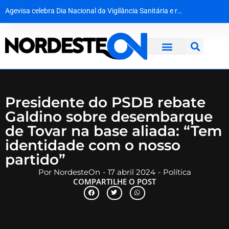
Do palco do ‘É o Tchan’ aos canteiros de obras no Canadá: a virada de vida de Jacaré
O silêncio que ecoa há oito décadas: Hiroshima homenageia vítimas no 81º aniversário do ataque atômico
Agevisa celebra Dia Nacional da Vigilância Sanitária e reforça compromisso com a defesa da saúde pública
​Sem acordo com a prefeitura, professores da rede municipal de Natal entram em greve por tempo indeterminado
Presidente do PSDB rebate
Galdino sobre desembarque
de Tovar na base aliada: “Tem
identidade com o nosso
partido”
Por
NordesteOn
-
17 abril 2024
-
Política
COMPARTILHE O POST