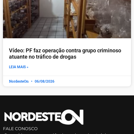
Vídeo: PF faz operação contra grupo criminoso
atuante no tráfico de drogas
LEIA MAIS »
NordesteOn
06/08/2026
FALE CONOSCO