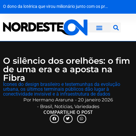
O nerd de barba branca que preferia Homero ao poder
Da areia ao lar: 8 mil garrafas de vidro viram casa de 70 m² em Pernambuco
O dono da lotérica que virou milionário junto com os próprios clientes
Menos status, mais patrimônio: o economista que trocou o luxo por um Uno 94
O silêncio dos orelhões: o fim
de uma era e a aposta na
Fibra
​Ícones do design brasileiro e testemunhas da evolução
urbana, os últimos terminais públicos dão lugar à
conectividade invisível e à infraestrutura de dados
Por
Hermano Araruna
-
20 janeiro 2026
-
Brasil
,
Notícias
,
Variedades
COMPARTILHE O POST