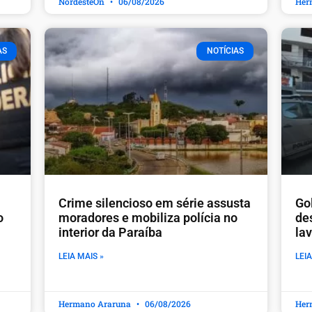
NordesteOn
06/08/2026
Her
AS
NOTÍCIAS
Crime silencioso em série assusta
Go
o
moradores e mobiliza polícia no
de
interior da Paraíba
la
LEIA MAIS »
LEIA
Hermano Araruna
06/08/2026
Her