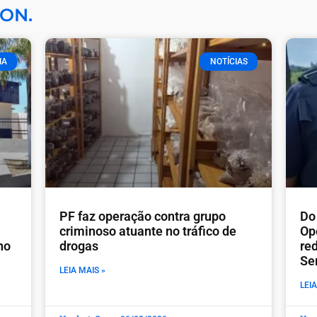
ON.
IA
NOTÍCIAS
PF faz operação contra grupo
Do 
criminoso atuante no tráfico de
Op
no
drogas
re
Se
LEIA MAIS »
LEIA