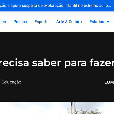
ção e apura suspeita de exploração infantil no extremo sul bai
no tráfico de drogas
ros desmantela rede de roubo de cargas em Sergipe
zenamento de material de abuso sexual infantojuvenil
des
Política
Esporte
Arte & Cultura
Estados
recisa saber para faz
COM
-
Educação