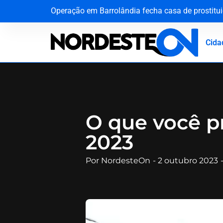
Operação em Barrolândia fecha casa de prostitui
PF faz operação contra grupo criminoso atuante 
Do celular na cela ao asfalto: Operação Extramu
PF cumpre mandado contra investigado por arma
Cida
O que você p
2023
Por
NordesteOn
-
2 outubro 2023