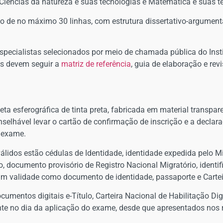
Ciências da natureza e suas tecnologias e Matemática e suas t
o de no máximo 30 linhas, com estrutura dissertativo-argumenta
specialistas selecionados por meio de chamada pública do Inst
les devem seguir a
matriz de referência
, guia de elaboração e rev
neta esferográfica de tinta preta, fabricada em material transpa
onselhável levar o cartão de confirmação de inscrição e a decl
o exame.
álidos estão cédulas de Identidade, identidade expedida pelo Min
o, documento provisório de Registro Nacional Migratório, identi
ham validade como documento de identidade, passaporte e Cartei
cumentos digitais e-Título, Carteira Nacional de Habilitação D
nte no dia da aplicação do exame, desde que apresentados nos re