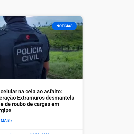
NOTÍCIAS
celular na cela ao asfalto:
eração Extramuros desmantela
de de roubo de cargas em
rgipe
 MAIS »