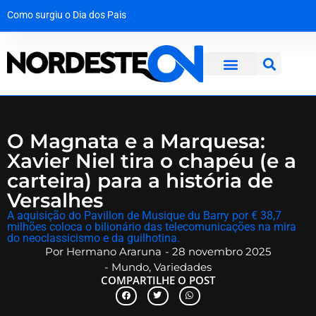
Como surgiu o Dia dos Pais
A força da solidariedade: garoto vítima de tubarão no Grande Recife dá os primeiros passos com prótese
Mala com R$ 1,3 milhão em dinheiro vivo é interceptada na Bahia a caminho de Maceió
Operação desmantela rede criminosa que faturava R$ 650 mil no interior de Pernambuco
O Magnata e a Marquesa:
Xavier Niel tira o chapéu (e a
carteira) para a história de
Versalhes
​A aquisição do Pavillon de Musique du Barry por € 38,7
milhões coloca o bilionário das telecomunicações na mira
do neoclassicismo e da guilhotina.
Por
Hermano Araruna
-
28 novembro 2025
-
Mundo
,
Variedades
COMPARTILHE O POST