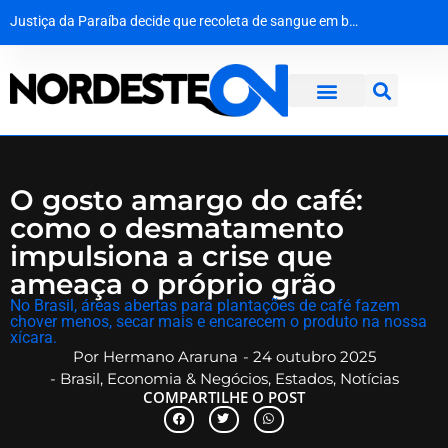
Do palco do ‘É o Tchan’ aos canteiros de obras no Canadá: a virada de vida de Jacaré
O silêncio que ecoa há oito décadas: Hiroshima homenageia vítimas no 81º aniversário do ataque atômico
Agevisa celebra Dia Nacional da Vigilância Sanitária e reforça compromisso com a defesa da saúde pública
Justiça da Paraíba decide que recoleta de sangue em bebê é medida de segurança e não gera dano moral
O gosto amargo do café:
como o desmatamento
impulsiona a crise que
ameaça o próprio grão
No Brasil, áreas abertas para plantações de café fazem
chover menos, secar mais e encarecem o produto na nossa
xícara.
Por
Hermano Araruna
-
24 outubro 2025
-
Brasil
,
Economia & Negócios
,
Estados
,
Notícias
COMPARTILHE O POST