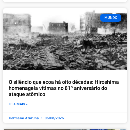
MUNDO
O silêncio que ecoa há oito décadas: Hiroshima
homenageia vítimas no 81º aniversário do
ataque atômico
LEIA MAIS »
Hermano Araruna
06/08/2026