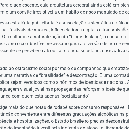
 Para o adolescente, cuja arquitetura cerebral ainda está em pl
é um convite irresistível a um hábito de risco maquiado de c
essa estratégia publicitária é a associação sistemática do álcoo
nar festivais de música, influenciadores digitais e transmissões
. O resultado é a naturalização do “binge drinking”, o consumo
 como o combustível necessário para a diversão de fim de se
lescente de perceber o álcool como uma substância psicoativa
egado ao ostracismo social por meio de campanhas que enfatiz
or uma narrativa de “brasilidade” e descontração. É uma contrad
ica sejam vendidos como sinônimos de identidade nacional. A 
guagem visual jovial nas propagandas reforçam a ideia de que
 nunca com quem está apenas “socializando”.
xige mais do que notas de rodapé sobre consumo responsável. 
tinção conveniente entre diferentes graduações alcoólicas na pu
ncia e hospitalizações, o Estado brasileiro precisa desconstrui
o do imaginário juvenil pela indústria do álcool, a liberdade d