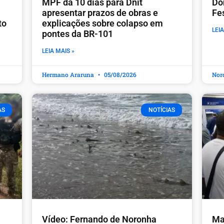
MPF dá 10 dias para Dnit
Do
apresentar prazos de obras e
Fe
to
explicações sobre colapso em
LEIA
pontes da BR-101
LEIA MAIS »
Hermano Araruna
05/08/2026
Nor
AS
NOTÍCIAS
Vídeo: Fernando de Noronha
Ma