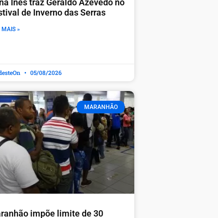
na Inês traz Geraldo Azevedo no
stival de Inverno das Serras
 MAIS »
desteOn
05/08/2026
MARANHÃO
ranhão impõe limite de 30