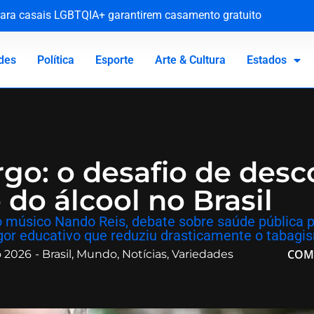
l para casais LGBTQIA+ garantirem casamento gratuito
obras e explicações sobre colapso em pontes da BR-101
nverno das Serras
tivo de penitenciária de Nísia Floresta
des
Política
Esporte
Arte & Cultura
Estados
go: o desafio de desc
do álcool no Brasil
 do músico Nando Reis, debate sobre saúde pública
gor educativo que reduziu drasticamente o tabagi
COM
o 2026
-
Brasil
,
Mundo
,
Notícias
,
Variedades