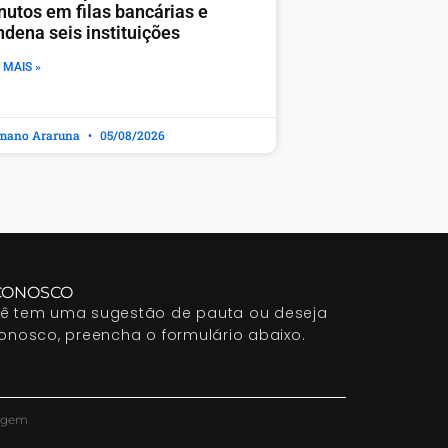
nutos em filas bancárias e
ndena seis instituições
 MAIS »
mano Araruna
05/08/2026
CONOSCO
cê tem uma sugestão de pauta ou deseja
conosco, preencha o formulário abaixo.