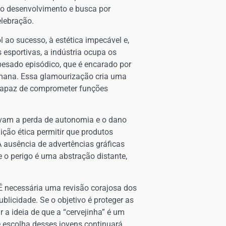
eno desenvolvimento e busca por
elebração.
l ao sucesso, à estética impecável e,
 esportivas, a indústria ocupa os
 pesado episódico, que é encarado por
mana. Essa glamourização cria uma
 capaz de comprometer funções
avam a perda de autonomia e o dano
ição ética permitir que produtos
ausência de advertências gráficas
 o perigo é uma abstração distante,
É necessária uma revisão corajosa dos
blicidade. Se o objetivo é proteger as
r a ideia de que a “cervejinha” é um
e escolha desses jovens continuará