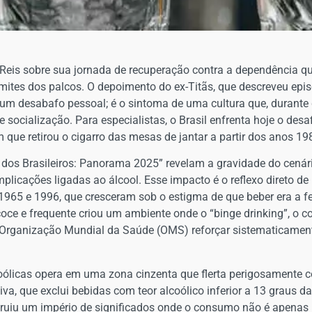
 Reis sobre sua jornada de recuperação contra a dependência q
mites dos palcos. O depoimento do ex-Titãs, que descreveu epis
s um desabafo pessoal; é o sintoma de uma cultura que, durant
ocialização. Para especialistas, o Brasil enfrenta hoje o desaf
ue retirou o cigarro das mesas de jantar a partir dos anos 19
 dos Brasileiros: Panorama 2025” revelam a gravidade do cenár
plicações ligadas ao álcool. Esse impacto é o reflexo direto d
 1965 e 1996, que cresceram sob o estigma de que beber era a f
oce e frequente criou um ambiente onde o “binge drinking”, o
 Organização Mundial da Saúde (OMS) reforçar sistematicament
coólicas opera em uma zona cinzenta que flerta perigosamente c
a, que exclui bebidas com teor alcoólico inferior a 13 graus da
truiu um império de significados onde o consumo não é apenas