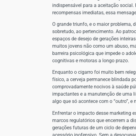
indispensável para a aceitação social.
recompensas imediatas, essa mensagem 
O grande triunfo, e o maior problema, d
sobretudo, ao pertencimento. Ao patroci
espaços de desejo de gerações inteiras
muitos jovens não como um abuso, mas
barreira psicológica que impede o ado
cognitivas e motoras a longo prazo.
​Enquanto o cigarro foi muito bem rel
físico, a cerveja permanece blindada p
comprovadamente nocivos à saúde públ
impactantes e a manutenção de uma lin
algo que só acontece com o “outro”, e
Enfrentar o impacto desse marketing e
marcos regulatórios que encerrem a dis
gerações futuras de um ciclo de dependê
acessório inofensivo. Sem a desocupaçã