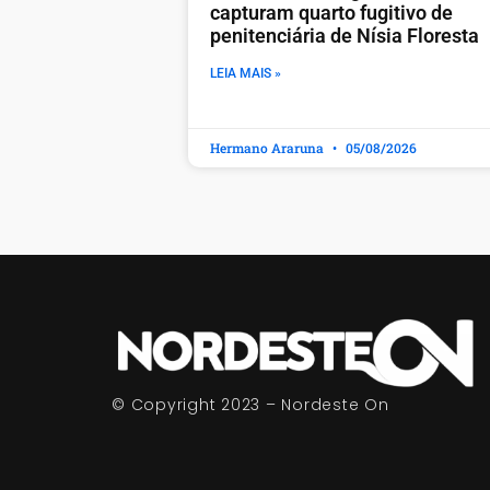
capturam quarto fugitivo de
penitenciária de Nísia Floresta
LEIA MAIS »
Hermano Araruna
05/08/2026
© Copyright 2023 – Nordeste On