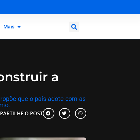
Mais
onstruir a
 propõe que o país adote com as
smo.
PARTILHE O POST