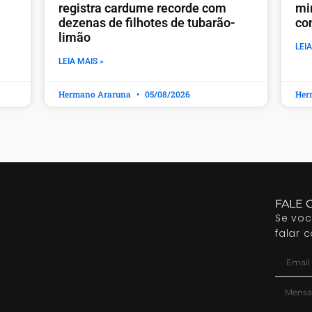
registra cardume recorde com
mi
dezenas de filhotes de tubarão-
co
limão
LEIA
LEIA MAIS »
Hermano Araruna
05/08/2026
Her
FALE 
Se vo
falar 