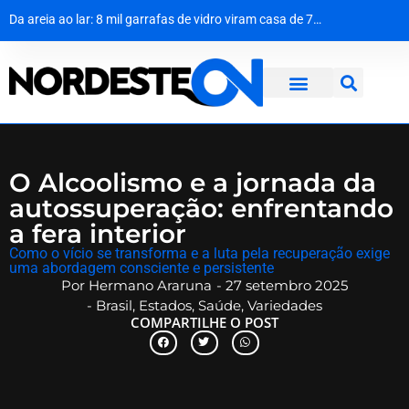
O nerd de barba branca que preferia Homero ao poder
Da areia ao lar: 8 mil garrafas de vidro viram casa de 70 m² em Pernambuco
Menos status, mais patrimônio: o economista que trocou o luxo por um Uno 94
Seu próximo celular roubado pode mandar uma mensagem de volta
O Alcoolismo e a jornada da
autossuperação: enfrentando
a fera interior
Como o vício se transforma e a luta pela recuperação exige
uma abordagem consciente e persistente
Por
Hermano Araruna
-
27 setembro 2025
-
Brasil
,
Estados
,
Saúde
,
Variedades
COMPARTILHE O POST