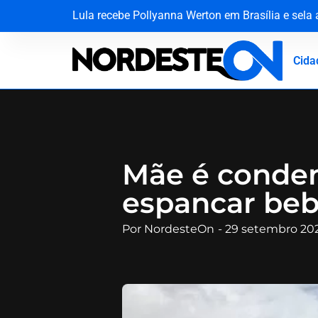
Lula recebe Pollyanna Werton em Brasília e sela
STJ faz história ao cassar cargo de ministro Ma
Quando a escola se recusa a ver: a falha de aco
Justiça da Paraíba decide que recoleta de sang
Cida
Mãe é condena
espancar beb
Por
NordesteOn
-
29 setembro 20