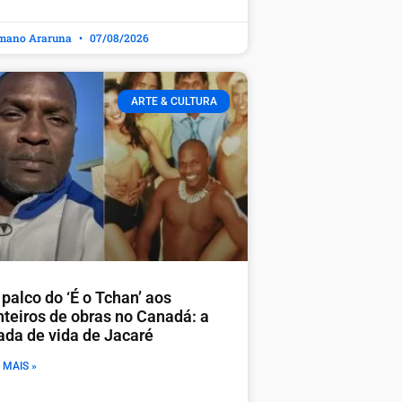
mano Araruna
07/08/2026
ARTE & CULTURA
palco do ‘É o Tchan’ aos
nteiros de obras no Canadá: a
rada de vida de Jacaré
 MAIS »