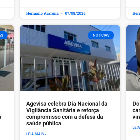
Hermano Araruna
07/08/2026
Her
AS
NOTÍCIAS
Agevisa celebra Dia Nacional da
Do 
Vigilância Sanitária e reforça
ca
a
compromisso com a defesa da
vi
saúde pública
LEIA
LEIA MAIS »