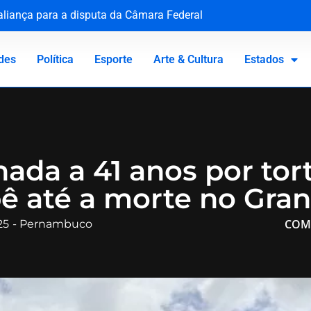
 aliança para a disputa da Câmara Federal
rco Buzzi por assédio e importunação sexual
lhimento diante do abuso escolar
ue em bebê é medida de segurança e não gera dano moral
des
Política
Esporte
Arte & Cultura
Estados
da a 41 anos por tort
ê até a morte no Gran
COM
25
-
Pernambuco