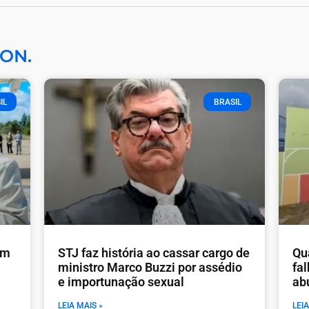
ON.
IL
BRASIL
em
STJ faz história ao cassar cargo de
Qu
ministro Marco Buzzi por assédio
fa
e importunação sexual
ab
LEIA MAIS »
LEIA