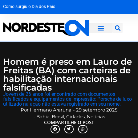
Como surgiu o Dia dos Pais
A força da solidariedade: garoto vítima de tubarão no Grande Recife dá os primeiros passos com prótese
Mala com R$ 1,3 milhão em dinheiro vivo é interceptada na Bahia a caminho de Maceió
Operação desmantela rede criminosa que faturava R$ 650 mil no interior de Pernambuco
Homem é preso em Lauro de
Freitas (BA) com carteiras de
habilitação internacionais
falsificadas
Jovem de 26 anos foi encontrado com documentos
falsificados e equipamentos de impressão; Porsche de luxo
utilizado na ação não estava registrado em seu nome.
Por
Hermano Araruna
-
29 setembro 2025
-
Bahia
,
Brasil
,
Cidades
,
Notícias
COMPARTILHE O POST