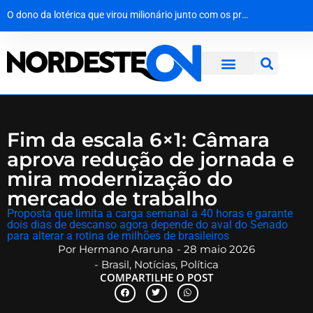
O nerd de barba branca que preferia Homero ao poder
Da areia ao lar: 8 mil garrafas de vidro viram casa de 70 m² em Pernambuco
O dono da lotérica que virou milionário junto com os próprios clientes
Menos status, mais patrimônio: o economista que trocou o luxo por um Uno 94
Fim da escala 6×1: Câmara
aprova redução de jornada e
mira modernização do
mercado de trabalho
​Proposta que limita a carga semanal a 40 horas e garante
dois dias de descanso agora depende do aval do Senado
para alterar a rotina de milhões de brasileiros
Por
Hermano Araruna
-
28 maio 2026
-
Brasil
,
Notícias
,
Política
COMPARTILHE O POST