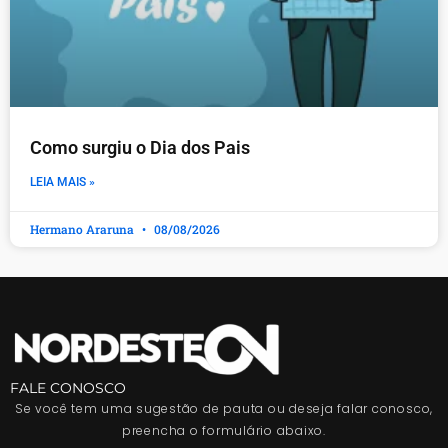
Como surgiu o Dia dos Pais
LEIA MAIS »
Hermano Araruna
08/08/2026
FALE CONOSCO
Se você tem uma sugestão de pauta ou deseja falar conosco,
preencha o formulário abaixo.