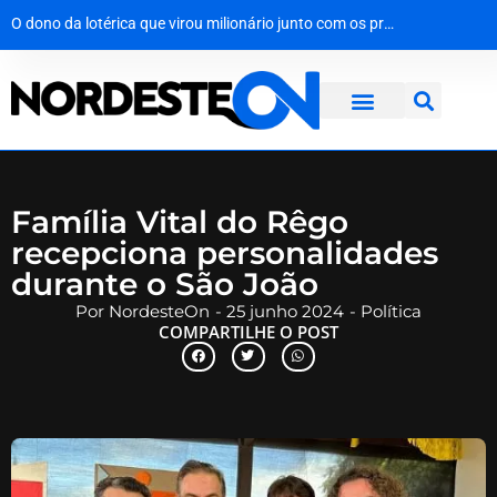
O nerd de barba branca que preferia Homero ao poder
Da areia ao lar: 8 mil garrafas de vidro viram casa de 70 m² em Pernambuco
O dono da lotérica que virou milionário junto com os próprios clientes
Menos status, mais patrimônio: o economista que trocou o luxo por um Uno 94
Família Vital do Rêgo
recepciona personalidades
durante o São João
Por
NordesteOn
-
25 junho 2024
-
Política
COMPARTILHE O POST