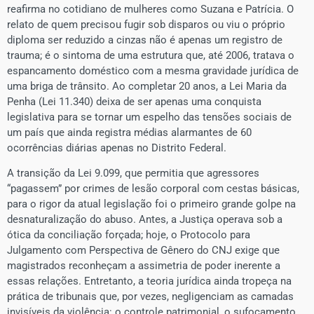
reafirma no cotidiano de mulheres como Suzana e Patrícia. O
relato de quem precisou fugir sob disparos ou viu o próprio
diploma ser reduzido a cinzas não é apenas um registro de
trauma; é o sintoma de uma estrutura que, até 2006, tratava o
espancamento doméstico com a mesma gravidade jurídica de
uma briga de trânsito. Ao completar 20 anos, a Lei Maria da
Penha (Lei 11.340) deixa de ser apenas uma conquista
legislativa para se tornar um espelho das tensões sociais de
um país que ainda registra médias alarmantes de 60
ocorrências diárias apenas no Distrito Federal.
A transição da Lei 9.099, que permitia que agressores
“pagassem” por crimes de lesão corporal com cestas básicas,
para o rigor da atual legislação foi o primeiro grande golpe na
desnaturalização do abuso. Antes, a Justiça operava sob a
ótica da conciliação forçada; hoje, o Protocolo para
Julgamento com Perspectiva de Gênero do CNJ exige que
magistrados reconheçam a assimetria de poder inerente a
essas relações. Entretanto, a teoria jurídica ainda tropeça na
prática de tribunais que, por vezes, negligenciam as camadas
invisíveis da violência: o controle patrimonial, o sufocamento