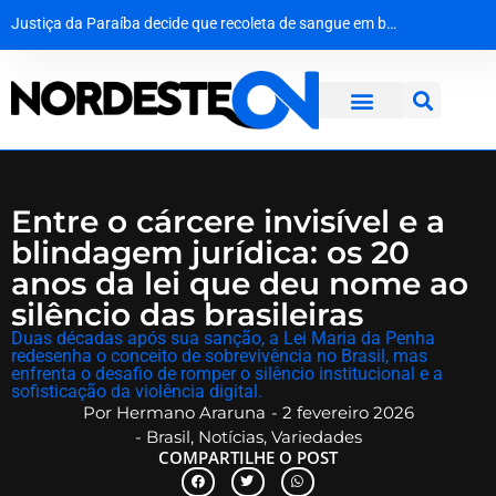
Do palco do ‘É o Tchan’ aos canteiros de obras no Canadá: a virada de vida de Jacaré
O silêncio que ecoa há oito décadas: Hiroshima homenageia vítimas no 81º aniversário do ataque atômico
Agevisa celebra Dia Nacional da Vigilância Sanitária e reforça compromisso com a defesa da saúde pública
Justiça da Paraíba decide que recoleta de sangue em bebê é medida de segurança e não gera dano moral
Entre o cárcere invisível e a
blindagem jurídica: os 20
anos da lei que deu nome ao
silêncio das brasileiras
​Duas décadas após sua sanção, a Lei Maria da Penha
redesenha o conceito de sobrevivência no Brasil, mas
enfrenta o desafio de romper o silêncio institucional e a
sofisticação da violência digital.
Por
Hermano Araruna
-
2 fevereiro 2026
-
Brasil
,
Notícias
,
Variedades
COMPARTILHE O POST