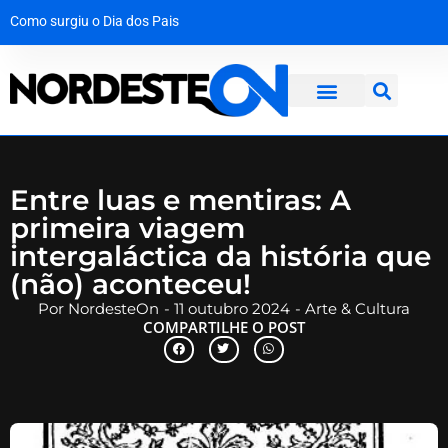
Como surgiu o Dia dos Pais
A força da solidariedade: garoto vítima de tubarão no Grande Recife dá os primeiros passos com prótese
Mala com R$ 1,3 milhão em dinheiro vivo é interceptada na Bahia a caminho de Maceió
Operação desmantela rede criminosa que faturava R$ 650 mil no interior de Pernambuco
Entre luas e mentiras: A
primeira viagem
intergaláctica da história que
(não) aconteceu!
Por
NordesteOn
-
11 outubro 2024
-
Arte & Cultura
COMPARTILHE O POST