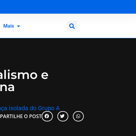
Mais
alismo e
 na
ança isolada do Grupo A
PARTILHE O POST