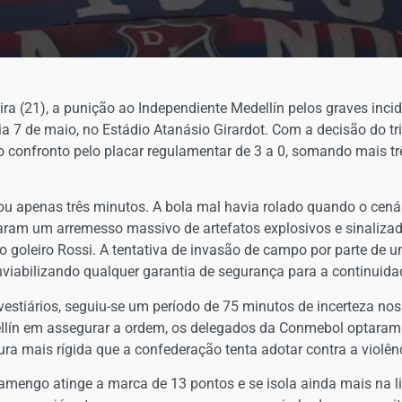
feira (21), a punição ao Independiente Medellín pelos graves in
a 7 de maio, no Estádio Atanásio Girardot. Com a decisão do tri
o confronto pelo placar regulamentar de 3 a 0, somando mais tr
rou apenas três minutos. A bola mal havia rolado quando o cená
iaram um arremesso massivo de artefatos explosivos e sinaliz
o goleiro Rossi. A tentativa de invasão de campo por parte de u
 inviabilizando qualquer garantia de segurança para a continuid
 vestiários, seguiu-se um período de 75 minutos de incerteza nos
lín em assegurar a ordem, os delegados da Conmebol optaram p
tura mais rígida que a confederação tenta adotar contra a violê
amengo atinge a marca de 13 pontos e se isola ainda mais na l