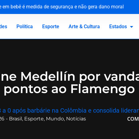
ue em bebê é medida de segurança e não gera dano moral
tária e reforça compromisso com a defesa da saúde pública
o Canadá: a virada de vida de Jacaré
 homenageia vítimas no 81º aniversário do ataque atômico
des
Política
Esporte
Arte & Cultura
Estados
e Medellín por vand
s pontos ao Flamengo
 3 a 0 após barbárie na Colômbia e consolida lider
COM
26
-
Brasil
,
Esporte
,
Mundo
,
Notícias