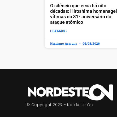
O silêncio que ecoa há oito
décadas: Hiroshima homenage
vítimas no 81º aniversário do
ataque atômico
LEIA MAIS »
Hermano Araruna
06/08/2026
© Copyright 2023 – Nordeste On