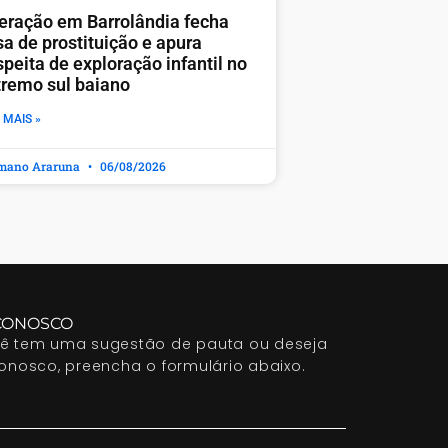
eração em Barrolândia fecha
sa de prostituição e apura
peita de exploração infantil no
tremo sul baiano
 MAIS »
mano Araruna
06/08/2026
CONOSCO
cê tem uma sugestão de pauta ou deseja
conosco, preencha o formulário abaixo.