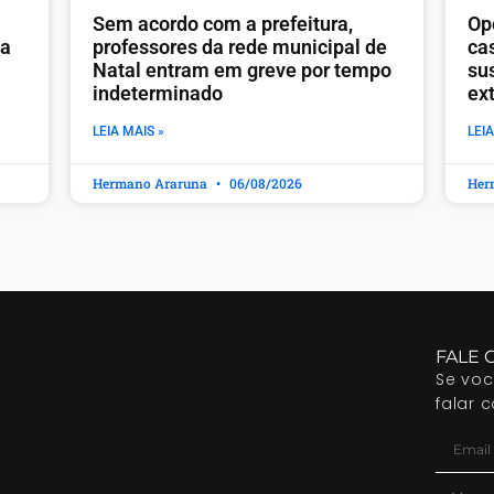
​Sem acordo com a prefeitura,
Op
ia
professores da rede municipal de
ca
Natal entram em greve por tempo
sus
indeterminado
ex
LEIA MAIS »
LEIA
Hermano Araruna
06/08/2026
Her
FALE 
Se vo
falar 