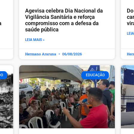
Agevisa celebra Dia Nacional da
Do 
Vigilância Sanitária e reforça
ca
a
compromisso com a defesa da
vi
saúde pública
LEIA
LEIA MAIS »
Hermano Araruna
06/08/2026
Her
DO
EDUCAÇÃO