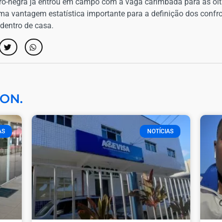
-negra já entrou em campo com a vaga carimbada para as oitava
uma vantagem estatística importante para a definição dos confr
dentro de casa.
ON.
AS
NOTÍCIAS