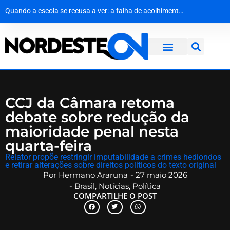
Do palco do ‘É o Tchan’ aos canteiros de obras no Canadá: a virada de vida de Jacaré
Agevisa celebra Dia Nacional da Vigilância Sanitária e reforça compromisso com a defesa da saúde pública
Quando a escola se recusa a ver: a falha de acolhimento diante do abuso escolar
Justiça da Paraíba decide que recoleta de sangue em bebê é medida de segurança e não gera dano moral
CCJ da Câmara retoma
debate sobre redução da
maioridade penal nesta
quarta-feira
​Relator propõe restringir imputabilidade a crimes hediondos
e retirar alterações sobre direitos políticos do texto original
Por
Hermano Araruna
-
27 maio 2026
-
Brasil
,
Notícias
,
Política
COMPARTILHE O POST