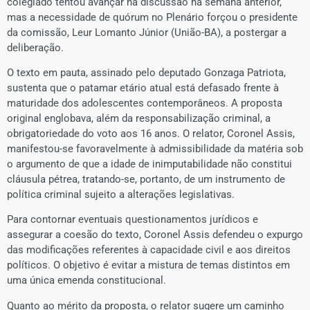
colegiado tentou avançar na discussão na semana anterior,
mas a necessidade de quórum no Plenário forçou o presidente
da comissão, Leur Lomanto Júnior (União-BA), a postergar a
deliberação.
​O texto em pauta, assinado pelo deputado Gonzaga Patriota,
sustenta que o patamar etário atual está defasado frente à
maturidade dos adolescentes contemporâneos. A proposta
original englobava, além da responsabilização criminal, a
obrigatoriedade do voto aos 16 anos. O relator, Coronel Assis,
manifestou-se favoravelmente à admissibilidade da matéria sob
o argumento de que a idade de inimputabilidade não constitui
cláusula pétrea, tratando-se, portanto, de um instrumento de
política criminal sujeito a alterações legislativas.
​Para contornar eventuais questionamentos jurídicos e
assegurar a coesão do texto, Coronel Assis defendeu o expurgo
das modificações referentes à capacidade civil e aos direitos
políticos. O objetivo é evitar a mistura de temas distintos em
uma única emenda constitucional.
​Quanto ao mérito da proposta, o relator sugere um caminho