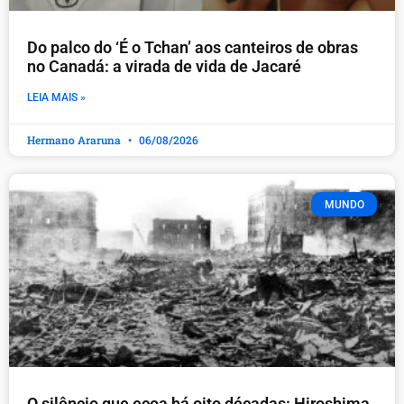
Do palco do ‘É o Tchan’ aos canteiros de obras
no Canadá: a virada de vida de Jacaré
LEIA MAIS »
Hermano Araruna
06/08/2026
MUNDO
O silêncio que ecoa há oito décadas: Hiroshima