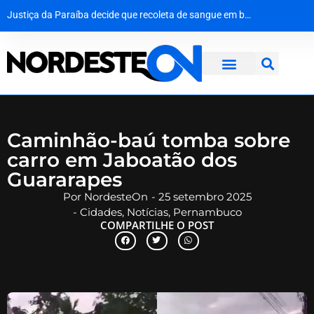
Do palco do ‘É o Tchan’ aos canteiros de obras no Canadá: a virada de vida de Jacaré
O silêncio que ecoa há oito décadas: Hiroshima homenageia vítimas no 81º aniversário do ataque atômico
Agevisa celebra Dia Nacional da Vigilância Sanitária e reforça compromisso com a defesa da saúde pública
Justiça da Paraíba decide que recoleta de sangue em bebê é medida de segurança e não gera dano moral
Caminhão-baú tomba sobre
carro em Jaboatão dos
Guararapes
Por
NordesteOn
-
25 setembro 2025
-
Cidades
,
Notícias
,
Pernambuco
COMPARTILHE O POST