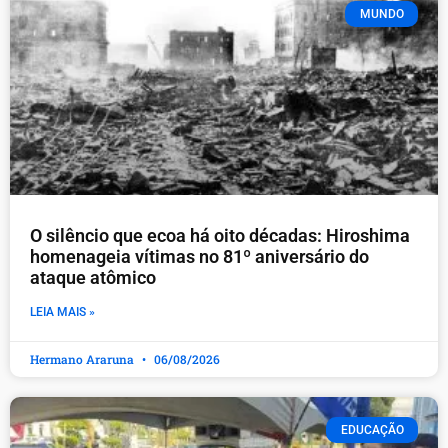
MUNDO
O silêncio que ecoa há oito décadas: Hiroshima
homenageia vítimas no 81º aniversário do
ataque atômico
LEIA MAIS »
Hermano Araruna
06/08/2026
EDUCAÇÃO