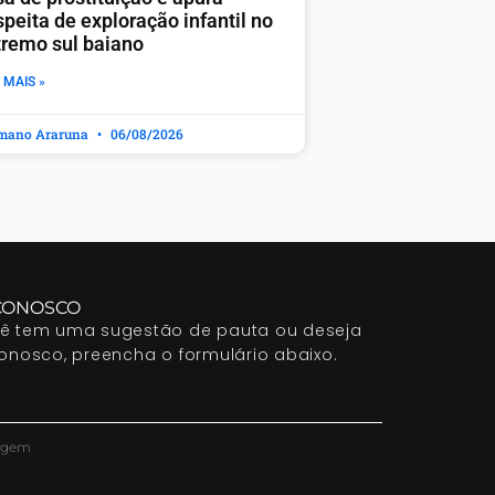
peita de exploração infantil no
tremo sul baiano
 MAIS »
mano Araruna
06/08/2026
CONOSCO
cê tem uma sugestão de pauta ou deseja
conosco, preencha o formulário abaixo.