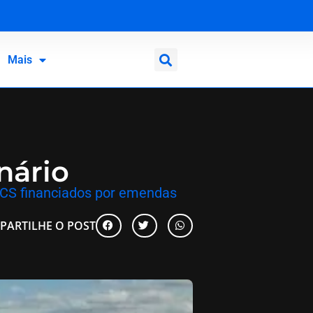
Mais
nário
OCS financiados por emendas
PARTILHE O POST