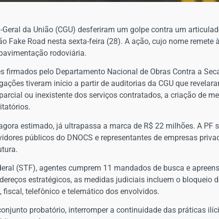
ria-Geral da União (CGU) desferiram um golpe contra um articul
 Fake Road nesta sexta-feira (28). A ação, cujo nome remete à 
 pavimentação rodoviária.
s firmados pelo Departamento Nacional de Obras Contra a Sec
ações tiveram início a partir de auditorias da CGU que revelar
rcial ou inexistente dos serviços contratados, a criação de m
tatórios.
é agora estimado, já ultrapassa a marca de R$ 22 milhões. A PF
idores públicos do DNOCS e representantes de empresas privad
utura.
deral (STF), agentes cumprem 11 mandados de busca e apreensã
dereços estratégicos, as medidas judiciais incluem o bloqueio d
, fiscal, telefônico e telemático dos envolvidos.
conjunto probatório, interromper a continuidade das práticas ilí