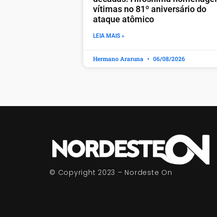
vítimas no 81º aniversário do
ataque atômico
LEIA MAIS »
Hermano Araruna
06/08/2026
© Copyright 2023 – Nordeste On