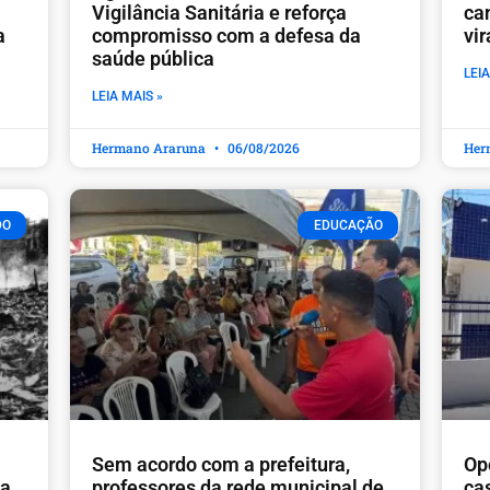
Vigilância Sanitária e reforça
ca
a
compromisso com a defesa da
vi
saúde pública
LEIA
LEIA MAIS »
Hermano Araruna
06/08/2026
Her
DO
EDUCAÇÃO
​Sem acordo com a prefeitura,
Op
ia
professores da rede municipal de
ca