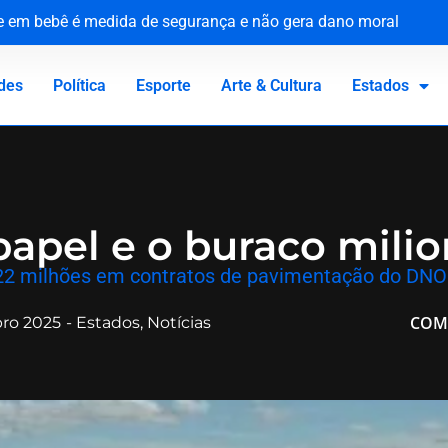
ue em bebê é medida de segurança e não gera dano moral
tária e reforça compromisso com a defesa da saúde pública
o Canadá: a virada de vida de Jacaré
 homenageia vítimas no 81º aniversário do ataque atômico
des
Política
Esporte
Arte & Cultura
Estados
apel e o buraco milio
$ 22 milhões em contratos de pavimentação do DN
COM
ro 2025
-
Estados
,
Notícias