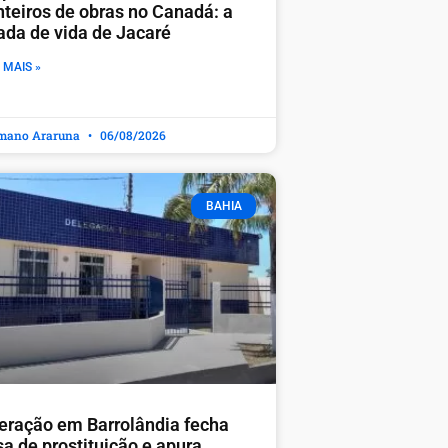
nteiros de obras no Canadá: a
rada de vida de Jacaré
 MAIS »
mano Araruna
06/08/2026
BAHIA
eração em Barrolândia fecha
sa de prostituição e apura