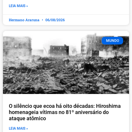
LEIA MAIS »
Hermano Araruna
06/08/2026
MUNDO
O silêncio que ecoa há oito décadas: Hiroshima
homenageia vítimas no 81º aniversário do
ataque atômico
LEIA MAIS »