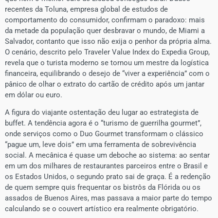
recentes da Toluna, empresa global de estudos de
comportamento do consumidor, confirmam o paradoxo: mais
da metade da população quer desbravar o mundo, de Miami a
Salvador, contanto que isso não exija o penhor da própria alma.
O cenário, descrito pelo Traveler Value Index do Expedia Group,
revela que o turista moderno se tornou um mestre da logística
financeira, equilibrando o desejo de “viver a experiência” com o
pânico de olhar o extrato do cartão de crédito após um jantar
em dólar ou euro.
​A figura do viajante ostentação deu lugar ao estrategista de
buffet. A tendência agora é o “turismo de guerrilha gourmet”,
onde serviços como o Duo Gourmet transformam o clássico
“pague um, leve dois” em uma ferramenta de sobrevivência
social. A mecânica é quase um deboche ao sistema: ao sentar
em um dos milhares de restaurantes parceiros entre o Brasil e
os Estados Unidos, o segundo prato sai de graça. É a redenção
de quem sempre quis frequentar os bistrôs da Flórida ou os
assados de Buenos Aires, mas passava a maior parte do tempo
calculando se o couvert artístico era realmente obrigatório.