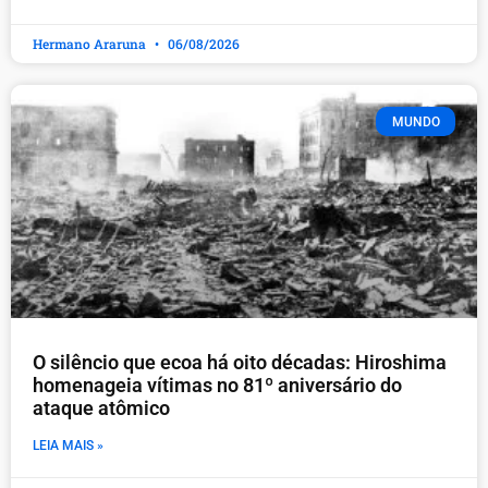
Hermano Araruna
06/08/2026
MUNDO
O silêncio que ecoa há oito décadas: Hiroshima
homenageia vítimas no 81º aniversário do
ataque atômico
LEIA MAIS »