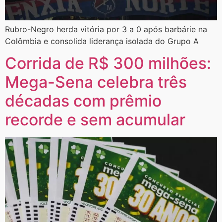
​Rubro-Negro herda vitória por 3 a 0 após barbárie na
Colômbia e consolida liderança isolada do Grupo A
Corrida de R$ 300 milhões:
Mega-Sena celebra três
décadas com prêmio
recorde e sem acumular