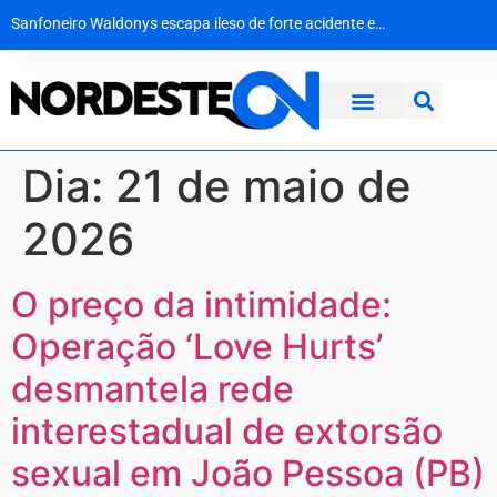
Sanfoneiro Waldonys escapa ileso de forte acidente em Fortaleza
Esquema de agiotagem e extorsão no norte da Bahia movimentou R$ 10 milhões e usava até conta de adolescente
Lula recebe Pollyanna Werton em Brasília e sela aliança para a disputa da Câmara Federal
STJ faz história ao cassar cargo de ministro Marco Buzzi por assédio e importunação sexual
Dia:
21 de maio de
2026
O preço da intimidade:
Operação ‘Love Hurts’
desmantela rede
interestadual de extorsão
sexual em João Pessoa (PB)